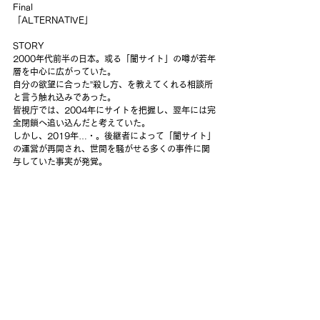
Final
「ALTERNATIVE」
STORY
2000年代前半の日本。或る「闇サイト」の噂が若年
層を中心に広がっていた。
自分の欲望に合った”殺し方、を教えてくれる相談所
と言う触れ込みであった。
皆視庁では、2004年にサイトを把握し、翌年には完
全閉鎖へ追い込んだと考えていた。
しかし、2019年…・。後継者によって「闇サイト」
の運営が再開され、世間を騒がせる多くの事件に関
与していた事実が発覚。
皆祭は、管轄区域を越えて優秀な刑事達を集め、専
任の特別捜査班を結成。サイト運営者である「先
生」達に追っていく。
他にも「先生」達に迫る者達がいた。
彼らは、闇サイトによって人生を狂わされていたの
だ。
此れは、選択の末に辿り着く新しい道の物語。
ご購入はコチラ