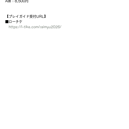
A席：8,500円
【プレイガイド受付URL】
■ローチケ
https://l-tike.com/raimyu2026/
　[Lコード：31627]
■イープラス
https://eplus.jp/raimyu2026/
■楽天チケット
https://r10.to/raimyu2026
■カンフェティ
https://www.confetti-web.com/@/raimyu2026
■Zen-A(ゼンエイ)
https://zen-a.co.jp/
　TEL：03-3538-2300(平日11:00～19:00)
RUI MAKISE OFFICIAL
ruisclub2023@gmail.com
​特定商取引法に基づく表記