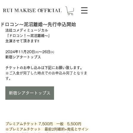
RUI MAKISE OFFICIAL
ドロコン～泥沼離婚～先行申込開始
法廷コメディミュージカル
『ドロコン！〜泥沼離婚〜』
主演させて頂きます‼️
2024年11月20日㈬〜26日㈫
新宿シアタートップス
チケットのお申し込みは下記にお願い致します。
※
ご入金が完了した時点でのお申込み完了となりま
す。
新宿シアタートップス
プレミアムチケット 7,500円　一般　5,500円
※プレミアムチケット　最前2列確約+宛名とサイン