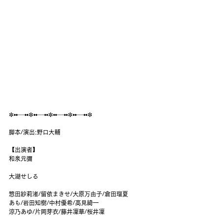
✼••┈┈••✼••┈┈••✼••┈┈••✼••┈┈••✼
脚本/演出:野口大輔
【出演者】
和泉元彌
大湖せしる
惣田紗莉渚/留依まきせ/大原万由子/倉田瑠夏
あも/岩田知樹/中村優希/高見綺一
涼乃あゆ/片岡芽衣/藤井凜華/桜井凜