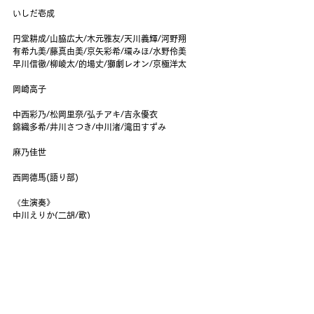
いしだ壱成
円堂耕成/山脇広大/木元雅友/天川義輝/河野翔
有希九美/藤真由美/京矢彩希/環みほ/水野伶美
早川信徹/柳崚太/的場丈/獅劇レオン/京極洋太
岡崎高子
中西彩乃/松岡里奈/弘チアキ/吉永優衣
錦織多希/井川さつき/中川渚/滝田すずみ
麻乃佳世
西岡德馬(語り部)
《生演奏》
中川えりか(二胡/歌)
田中まさゆき(パーカッション)
【スケジュール】
2025.10/2(木)～10/8(水)
上演時間は2時間40分(休憩15分含む)
10/2(木) 18:30📷