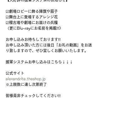
☑︎劇場ロビーに飾る陣旗や扇子
☑︎舞台上に登場するアレンジ花
☑︎稽古場や劇場にお届けの兵糧
《更にBlu-rayにお名前を掲載!!》
お申し込みお待ちしております!!
お申し込み頂いた方には後日「お礼の動画」をお送
り致しますので、ぜひ宜しくお願いいたします。
援軍システムお申し込みはこちら↓↓↓
公式サイト
alexandrite.theshop.jp
※上限数に達し次第終了
皆様是非チェックしてください!!