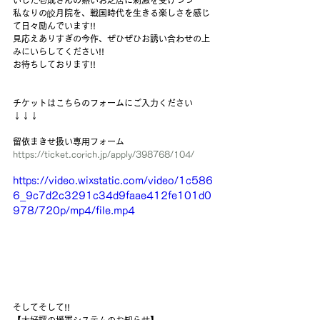
いしだ壱成さんの熱いお芝居に刺激を受けつつ
私なりの皎月院を、戦国時代を生きる楽しさを感じ
て日々励んでいます!!
見応えありすぎの今作、ぜひぜひお誘い合わせの上
みにいらしてください!!
お待ちしております!!
チケットはこちらのフォームにご入力ください
↓↓↓
留依まきせ扱い専用フォーム
https://ticket.corich.jp/apply/398768/104/
https://video.wixstatic.com/video/1c586
6_9c7d2c3291c34d9faae412fe101d0
978/720p/mp4/file.mp4
そしてそして!!
【大好評の援軍システムのお知らせ】