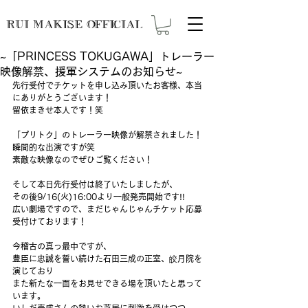
RUI MAKISE OFFICIAL
~「PRINCESS TOKUGAWA」トレーラー
映像解禁、援軍システムのお知らせ~
先行受付でチケットを申し込み頂いたお客様、本当
にありがとうございます！
留依まきせ本人です！笑
「プリトク」のトレーラー映像が解禁されました！
瞬間的な出演ですが笑
素敵な映像なのでぜひご覧ください！
そして本日先行受付は終了いたしましたが、
その後9/16(火)16:00より一般発売開始です!!
広い劇場ですので、まだじゃんじゃんチケット応募
受付けております！
今稽古の真っ最中ですが、
豊臣に忠誠を誓い続けた石田三成の正室、皎月院を
演じており
また新たな一面をお見せできる場を頂いたと思って
います。