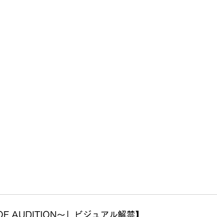
S
OF AUDITION～」ビジュアル解禁】