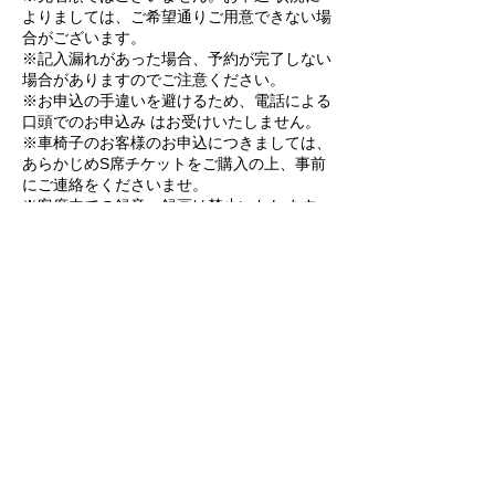
よりましては、ご希望通りご用意できない場
合がございます。
※記入漏れがあった場合、予約が完了しない
場合がありますのでご注意ください。
※お申込の手違いを避けるため、電話による
口頭でのお申込み はお受けいたしません。
※車椅子のお客様のお申込につきましては、
あらかじめS席チケットをご購入の上、事前
にご連絡をくださいませ。
※客席内での録音・録画は禁止いたします。
※確保数の回答は3月3日（日）頃を予定し
ております。
※一度お申し込みいただきましたチケットの
キャンセル、他日への変更はできません。
※チケットのご送付は一般発売日以降となり
ます。
※当日代引き及びチケット代金の受取代行は
RUI MAKISE OFFICIAL
おこなっておりません。
ruisclub2023@gmail.com
​特定商取引法に基づく表記
​配送方法、配送料について