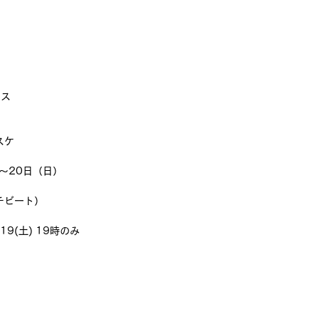
ース
スケ
）～20日（日）
チビート）
9(土) 19時のみ